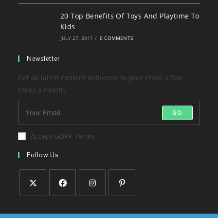
20 Top Benefits Of Toys And Playtime To
Kids
JULY 27, 2017
/
0 COMMENTS
Newsletter
Get all latest content delivered to your email a few
times a month.
GO
Accept GDPR Terms
Follow Us
Opens
Opens
Opens
Opens
in
in
in
in