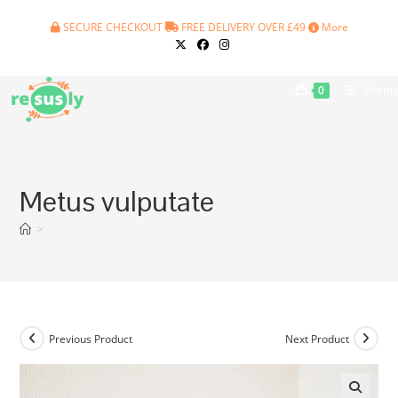
Skip
SECURE CHECKOUT
FREE DELIVERY OVER £49
More
to
content
Menu
0
Metus vulputate
>
Previous Product
Next Product