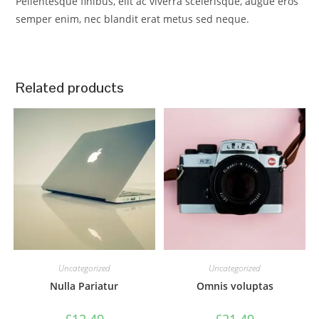
Pellentesque finibus, elit ac viverra scelerisque, augue eros
semper enim, nec blandit erat metus sed neque.
Related products
Uncategorized
Uncategorized
Nulla Pariatur
Omnis voluptas
£
12.49
£
21.49