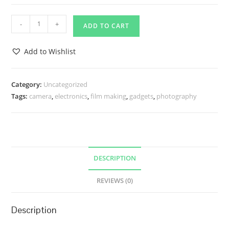
Metus
-
+
ADD TO CART
vulputate
quantity
Add to Wishlist
Category:
Uncategorized
Tags:
camera
,
electronics
,
film making
,
gadgets
,
photography
DESCRIPTION
REVIEWS (0)
Description