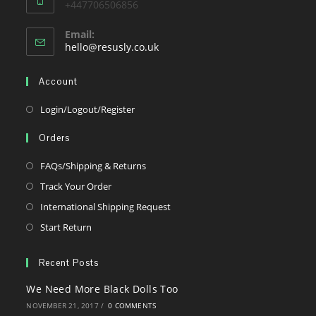
+447706506856
Email:
Opens
hello@resusly.co.uk
in
your
Account
application
Opens
Login/Logout/Register
in
Orders
a
new
Opens
FAQs/Shipping & Returns
tab
in
Opens
Track Your Order
a
in
Opens
International Shipping Request
new
a
in
Opens
Start Return
tab
new
a
in
tab
new
a
Recent Posts
tab
new
We Need More Black Dolls Too
tab
NOVEMBER 21, 2017
/
0 COMMENTS