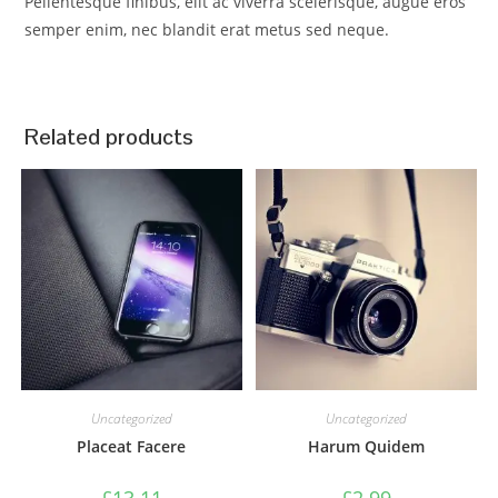
Pellentesque finibus, elit ac viverra scelerisque, augue eros
semper enim, nec blandit erat metus sed neque.
Related products
Uncategorized
Uncategorized
Placeat Facere
Harum Quidem
£
13.11
£
2.99