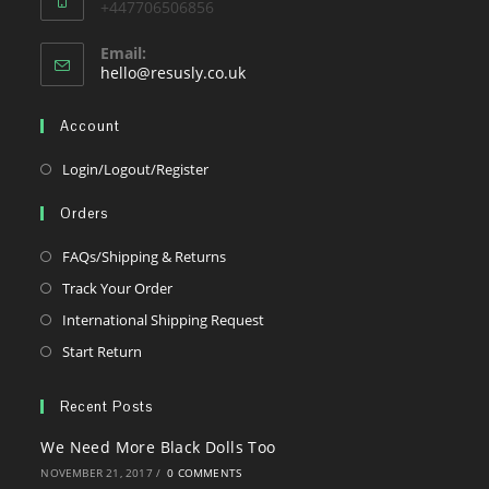
+447706506856
Email:
Opens
hello@resusly.co.uk
in
your
Account
application
Opens
Login/Logout/Register
in
Orders
a
new
Opens
FAQs/Shipping & Returns
tab
in
Opens
Track Your Order
a
in
Opens
International Shipping Request
new
a
in
Opens
Start Return
tab
new
a
in
tab
new
a
Recent Posts
tab
new
We Need More Black Dolls Too
tab
NOVEMBER 21, 2017
/
0 COMMENTS