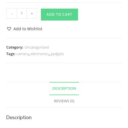
Cras
-
+
ADD TO CART
feugiat
quantity
Add to Wishlist
Category:
Uncategorized
Tags:
camera
,
electronics
,
gadgets
DESCRIPTION
REVIEWS (0)
Description