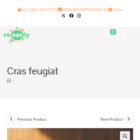
Skip
SECURE CHECKOUT
FREE DELIVERY OVER £49
More
to
content
Menu
0
Cras feugiat
>
Previous Product
Next Product